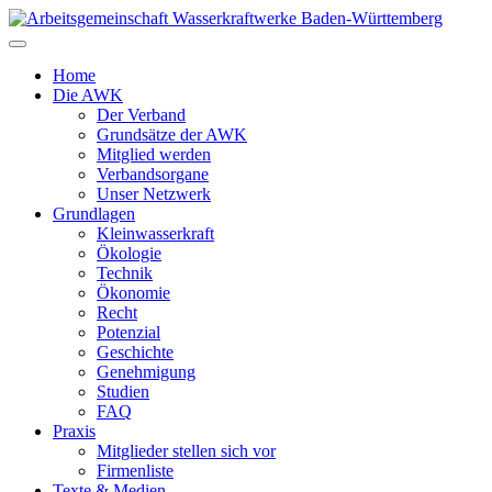
Zum
Inhalt
springen
Home
Die AWK
Der Verband
Grundsätze der AWK
Mitglied werden
Verbandsorgane
Unser Netzwerk
Grundlagen
Kleinwasserkraft
Ökologie
Technik
Ökonomie
Recht
Potenzial
Geschichte
Genehmigung
Studien
FAQ
Praxis
Mitglieder stellen sich vor
Firmenliste
Texte & Medien