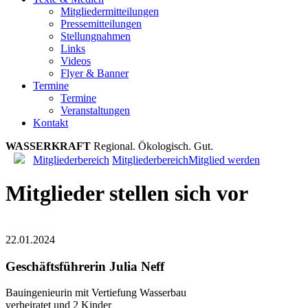
Mitgliedermitteilungen
Pressemitteilungen
Stellungnahmen
Links
Videos
Flyer & Banner
Termine
Termine
Veranstaltungen
Kontakt
WASSERKRAFT
R
e
g
i
o
n
a
l
.
Ö
k
o
l
o
g
i
s
c
h
.
G
u
t
.
Mitgliederbereich
Mitgliederbereich
Mitglied werden
Mitglieder stellen sich vor
22.01.2024
Geschäftsführerin Julia Neff
Bauingenieurin mit Vertiefung Wasserbau
verheiratet und 2 Kinder