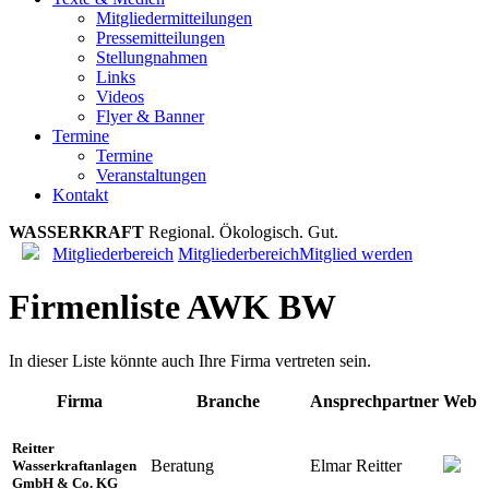
Mitgliedermitteilungen
Pressemitteilungen
Stellungnahmen
Links
Videos
Flyer & Banner
Termine
Termine
Veranstaltungen
Kontakt
WASSERKRAFT
R
e
g
i
o
n
a
l
.
Ö
k
o
l
o
g
i
s
c
h
.
G
u
t
.
Mitgliederbereich
Mitgliederbereich
Mitglied werden
Firmenliste AWK BW
In dieser Liste könnte auch Ihre Firma vertreten sein.
Firma
Branche
Ansprechpartner
Web
Reitter
Beratung
Elmar Reitter
Wasserkraftanlagen
GmbH & Co. KG