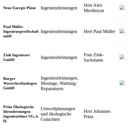
Herr Alex
Ingenieurleistungen
Neue Energie Pläne
Merdinyan
Paul Müller
Ingenieurleistungen
Herr Paul Müller
Ingenieurgesellschaft
mbH
Frau Zink-
Zink Ingenieure
Ingenieurleistungen
Sackmann
GmbH
Ingenieurleistungen,
Burger
Montage, Wartung;
Wasserkraftanlagen
GmbH
Reparaturen
Prinz Ökologische
Umweltplanungen
Herr Johannes
Dienstleistungen
und ökologische
Prinz
Ingenieurbüro UG, b.
Gutachten
H.