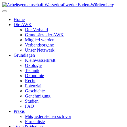
Zum
Inhalt
springen
Home
Die AWK
Der Verband
Grundsätze der AWK
Mitglied werden
Verbandsorgane
Unser Netzwerk
Grundlagen
Kleinwasserkraft
Ökologie
Technik
Ökonomie
Recht
Potenzial
Geschichte
Genehmigung
Studien
FAQ
Praxis
Mitglieder stellen sich vor
Firmenliste
Texte & Medien