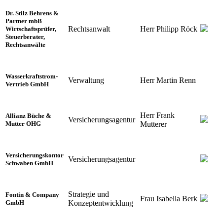
Dr. Stilz Behrens &
Partner mbB
Rechtsanwalt
Herr Philipp Röck
Wirtschaftsprüfer,
Steuerberater,
Rechtsanwälte
Wasserkraftstrom-
Verwaltung
Herr Martin Renn
Vertrieb GmbH
Herr Frank
Allianz Büche &
Versicherungsagentur
Mutterer
Mutter OHG
Versicherungskontor
Versicherungsagentur
Schwaben GmbH
Strategie und
Fontin & Company
Frau Isabella Berk
Konzeptentwicklung
GmbH