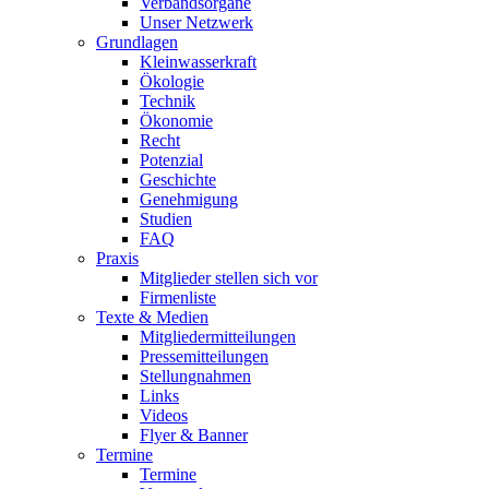
Verbandsorgane
Unser Netzwerk
Grundlagen
Kleinwasserkraft
Ökologie
Technik
Ökonomie
Recht
Potenzial
Geschichte
Genehmigung
Studien
FAQ
Praxis
Mitglieder stellen sich vor
Firmenliste
Texte & Medien
Mitgliedermitteilungen
Pressemitteilungen
Stellungnahmen
Links
Videos
Flyer & Banner
Termine
Termine