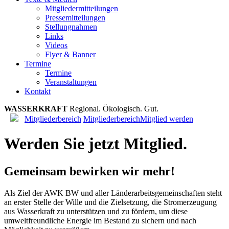
Mitgliedermitteilungen
Pressemitteilungen
Stellungnahmen
Links
Videos
Flyer & Banner
Termine
Termine
Veranstaltungen
Kontakt
WASSERKRAFT
R
e
g
i
o
n
a
l
.
Ö
k
o
l
o
g
i
s
c
h
.
G
u
t
.
Mitgliederbereich
Mitgliederbereich
Mitglied werden
Werden Sie jetzt Mitglied.
Gemeinsam bewirken wir mehr!
Als Ziel der AWK BW und aller Länderarbeitsgemeinschaften steht
an erster Stelle der Wille und die Zielsetzung, die Stromerzeugung
aus Wasserkraft zu unterstützen und zu fördern, um diese
umweltfreundliche Energie im Bestand zu sichern und nach