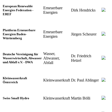
European Renewable
Erneuerbare
Dirk Hendricks
Energies Federation -
Energien
EREF
Plattform Erneuerbare
Erneuerbare
Jürgen Scheurer
Energien Baden-
Energien
Württemberg
Wasser,
Deutsche Vereinigung für
Dr. Friedrich
Abwasser,
Wasserwirtschaft, Abwasser
Hetzel
und Abfall e.V. - DWA
Abfall
Kleinwasserkraft
Kleinwasserkraft
Dr. Paul Ablinger
Österreich
Kleinwasserkraft
Martin Bölli
Swiss Small Hydro