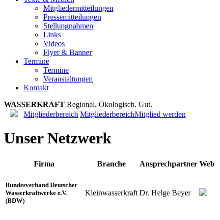
Mitgliedermitteilungen
Pressemitteilungen
Stellungnahmen
Links
Videos
Flyer & Banner
Termine
Termine
Veranstaltungen
Kontakt
WASSERKRAFT
R
e
g
i
o
n
a
l
.
Ö
k
o
l
o
g
i
s
c
h
.
G
u
t
.
Mitgliederbereich
Mitgliederbereich
Mitglied werden
Unser Netzwerk
Firma
Branche
Ansprechpartner
Web
Bundesverband Deutscher
Kleinwasserkraft
Dr. Helge Beyer
Wasserkraftwerke e.V.
(BDW)