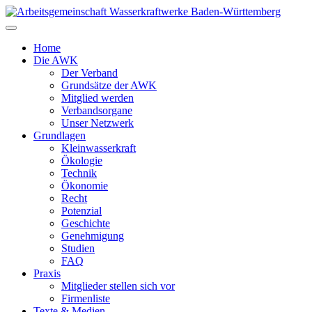
Zum
Inhalt
springen
Home
Die AWK
Der Verband
Grundsätze der AWK
Mitglied werden
Verbandsorgane
Unser Netzwerk
Grundlagen
Kleinwasserkraft
Ökologie
Technik
Ökonomie
Recht
Potenzial
Geschichte
Genehmigung
Studien
FAQ
Praxis
Mitglieder stellen sich vor
Firmenliste
Texte & Medien