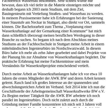
Fachbereich Wasserbau bekommen. Sehr schnell wurde mir
bewusst, dass ich viel tiefer in die Materie einsteigen möchte und
deshalb begann ich 2003 mein Studium, mit dem Ziel,
Bauingenieurin mit Vertiefung Straßen- und Wasserbau zu werden.
In meinem Praxissemester habe ich Erfahrungen bei der Sanierung
einer Staustufe am Neckar in Stuttgart, also direkt vor Ort, sammeln
können. Die Bachelorarbeit zum Thema „Vorplanung einer
Wasserkraftanlage auf der Gemarkung einer Kommune“ hat mich
dann schließlich überzeugt meinen beruflichen Werdegang in dieser
Branche zu suchen. So begann ich nach dem Abschluss meines
Studiums an der Fachhochschule in Stuttgart meine Arbeit in einem
mittelständischen Ingenieurbüro im Nordschwarzwald. In diesem
Büro habe ich mehr als zehn Jahre gearbeitet und dabei Projekte von
der Planung bis zur Abnahme von Wasserkraftanlagen begleitet. Die
praktische Erfahrung hat meine Fachkenntnisse und mein
Verständnis für Wasserkraftprojekte entscheidend vertieft.
Durch meine Arbeit an Wasserkraftanlangen habe ich vor etwa 10
Jahren die ersten Mitglieder der AWK BW und deren Arbeit kennen
gelernt. Rasch fand ich großes Interesse an der spannenden und
abwechslungsreichen Arbeit im Verband. Seit 2014 leite ich nun die
Geschäftsstelle der Arbeitsgemeinschaft Wasserkraftwerke BW e.V.
Zu Beginn meiner Tätigkeit für die AWK BW arbeitete ich noch
parallel im Ingenieurbüro. Doch nicht zuletzt auch durch die
Gründung meiner Familie konzentriere ich mich seit 3 Jahren voll