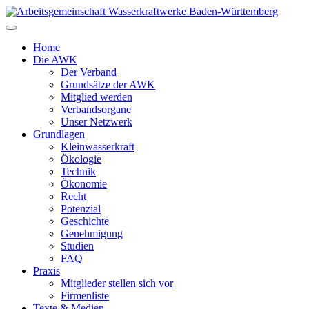
Zum
Inhalt
springen
Home
Die AWK
Der Verband
Grundsätze der AWK
Mitglied werden
Verbandsorgane
Unser Netzwerk
Grundlagen
Kleinwasserkraft
Ökologie
Technik
Ökonomie
Recht
Potenzial
Geschichte
Genehmigung
Studien
FAQ
Praxis
Mitglieder stellen sich vor
Firmenliste
Texte & Medien