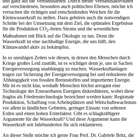
und ganz auf die Verbandsarbeit. Durch meine Verbandsaktivitäten
auf verschiedenen, besonders auch politischen Ebenen, möchte ich
versuchen die richtigen und entscheidenden Weichen für die
Kleinwasserkraft zu stellen. Dazu gehören auch die notwendigen
Schritte bei der Umsetzung mit dem Ziel, die optimalen Ergebnisse
für die Produktion CO
-freien Stroms und die wesentlichen
2
Maßnahmen mit Blick auf die Ökologie zu tun. Denn die
Wasserkraft ist eine nachhaltige Energie, die uns hilft, den
Klimawandel aktiv zu bekämpfen.
In so unruhigen Zeiten wie diesen, in denen den Menschen durch
Kriege großes Leid zustößt, ist es wichtiger denn je, uns in Sachen
Energieversorgung unabhängig zu machen. Wasserkraftanlagen
tragen zur Sicherung der Energieversorgung bei und reduzieren die
Abhängigkeit von fossilen Brennstoffen und importierter Energie.
Mir ist es nicht klar, weshalb Menschen höchst arrogant eine
Technologie der Erneuerbaren Energien diskreditieren, wobei diese
fraglos als Friedenstechnologie bezeichnet werden kann: Regionale
Produktion, Schaffung von Arbeitsplätzen und Wirtschaftswachstum
vor allem in ländlichen Gebieten, geringer Einsatz von seltenen
Erden und einen hohen Erntefaktor. Gibt es schlagkräftigere
Argumente für die Wasserkraft? Und diese Argumente kann die
Wasserkraft seit Jahrhunderten für sich reklamieren.
An dieser Stelle möchte ich gerne Frau Prof. Dr. Gabriele Britz, die