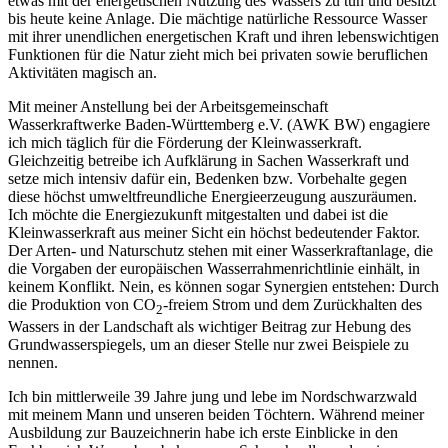
etwas mit der energetischen Nutzung des Wassers zu tun und besitzt
bis heute keine Anlage. Die mächtige natürliche Ressource Wasser
mit ihrer unendlichen energetischen Kraft und ihren lebenswichtigen
Funktionen für die Natur zieht mich bei privaten sowie beruflichen
Aktivitäten magisch an.
Mit meiner Anstellung bei der Arbeitsgemeinschaft
Wasserkraftwerke Baden-Württemberg e.V. (AWK BW) engagiere
ich mich täglich für die Förderung der Kleinwasserkraft.
Gleichzeitig betreibe ich Aufklärung in Sachen Wasserkraft und
setze mich intensiv dafür ein, Bedenken bzw. Vorbehalte gegen
diese höchst umweltfreundliche Energieerzeugung auszuräumen.
Ich möchte die Energiezukunft mitgestalten und dabei ist die
Kleinwasserkraft aus meiner Sicht ein höchst bedeutender Faktor.
Der Arten- und Naturschutz stehen mit einer Wasserkraftanlage, die
die Vorgaben der europäischen Wasserrahmenrichtlinie einhält, in
keinem Konflikt. Nein, es können sogar Synergien entstehen: Durch
die Produktion von CO
-freiem Strom und dem Zurückhalten des
2
Wassers in der Landschaft als wichtiger Beitrag zur Hebung des
Grundwasserspiegels, um an dieser Stelle nur zwei Beispiele zu
nennen.
Ich bin mittlerweile 39 Jahre jung und lebe im Nordschwarzwald
mit meinem Mann und unseren beiden Töchtern. Während meiner
Ausbildung zur Bauzeichnerin habe ich erste Einblicke in den