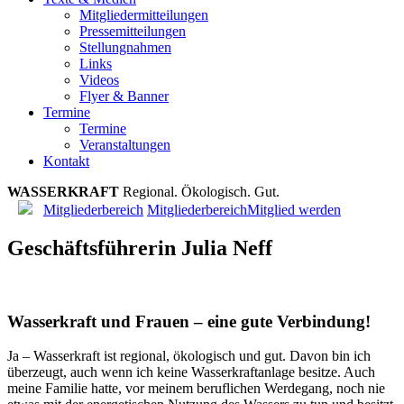
Mitgliedermitteilungen
Pressemitteilungen
Stellungnahmen
Links
Videos
Flyer & Banner
Termine
Termine
Veranstaltungen
Kontakt
WASSERKRAFT
R
e
g
i
o
n
a
l
.
Ö
k
o
l
o
g
i
s
c
h
.
G
u
t
.
Mitgliederbereich
Mitgliederbereich
Mitglied werden
Geschäftsführerin Julia Neff
Wasserkraft und Frauen – eine gute Verbindung!
Ja – Wasserkraft ist regional, ökologisch und gut. Davon bin ich
überzeugt, auch wenn ich keine Wasserkraftanlage besitze. Auch
meine Familie hatte, vor meinem beruflichen Werdegang, noch nie