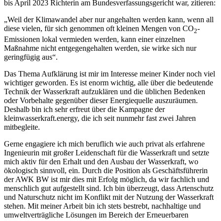
bis April 2023 Richterin am Bundesverfassungsgericht war, zitieren:
„Weil der Klimawandel aber nur angehalten werden kann, wenn all
diese vielen, für sich genommen oft kleinen Mengen von CO
-
2
Emissionen lokal vermieden werden, kann einer einzelnen
Maßnahme nicht entgegengehalten werden, sie wirke sich nur
geringfügig aus“.
Das Thema Aufklärung ist mir im Interesse meiner Kinder noch viel
wichtiger geworden. Es ist enorm wichtig, alle über die bedeutende
Technik der Wasserkraft aufzuklären und die üblichen Bedenken
oder Vorbehalte gegenüber dieser Energiequelle auszuräumen.
Deshalb bin ich sehr erfreut über die Kampagne der
kleinwasserkraft.energy, die ich seit nunmehr fast zwei Jahren
mitbegleite.
Gerne engagiere ich mich beruflich wie auch privat als erfahrene
Ingenieurin mit großer Leidenschaft für die Wasserkraft und setzte
mich aktiv für den Erhalt und den Ausbau der Wasserkraft, wo
ökologisch sinnvoll, ein. Durch die Position als Geschäftsführerin
der AWK BW ist mir dies mit Erfolg möglich, da wir fachlich und
menschlich gut aufgestellt sind. Ich bin überzeugt, dass Artenschutz
und Naturschutz nicht im Konflikt mit der Nutzung der Wasserkraft
stehen. Mit meiner Arbeit bin ich stets bestrebt, nachhaltige und
umweltverträgliche Lösungen im Bereich der Erneuerbaren