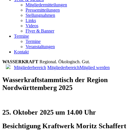
Mitgliedermitteilungen
Pressemitteilungen
Stellungnahmen
Links
Videos
Flyer & Banner
Termine
Termine
Veranstaltungen
Kontakt
WASSERKRAFT
R
e
g
i
o
n
a
l
.
Ö
k
o
l
o
g
i
s
c
h
.
G
u
t
.
Mitgliederbereich
Mitgliederbereich
Mitglied werden
Wasserkraftstammtisch der Region
Nordwürttemberg 2025
25. Oktober 2025 um 14.00 Uhr
Besichtigung Kraftwerk Moritz Schaffert