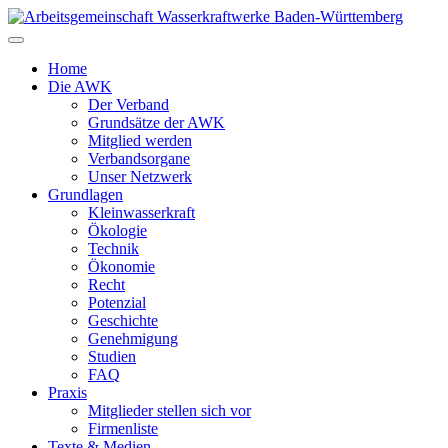
Zum
Inhalt
springen
Home
Die AWK
Der Verband
Grundsätze der AWK
Mitglied werden
Verbandsorgane
Unser Netzwerk
Grundlagen
Kleinwasserkraft
Ökologie
Technik
Ökonomie
Recht
Potenzial
Geschichte
Genehmigung
Studien
FAQ
Praxis
Mitglieder stellen sich vor
Firmenliste
Texte & Medien