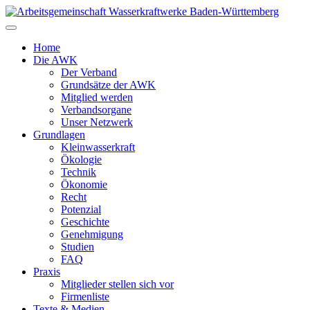
Zum
Inhalt
springen
Home
Die AWK
Der Verband
Grundsätze der AWK
Mitglied werden
Verbandsorgane
Unser Netzwerk
Grundlagen
Kleinwasserkraft
Ökologie
Technik
Ökonomie
Recht
Potenzial
Geschichte
Genehmigung
Studien
FAQ
Praxis
Mitglieder stellen sich vor
Firmenliste
Texte & Medien