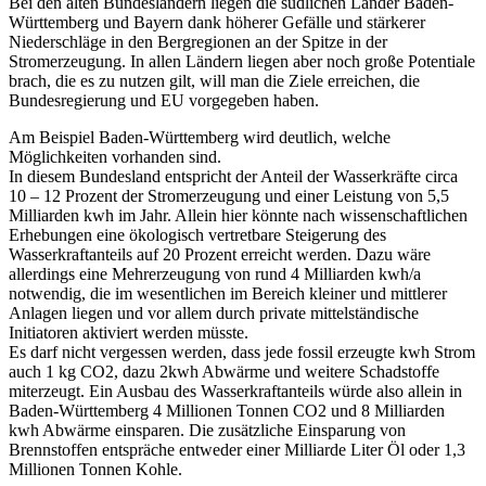
Bei den alten Bundesländern liegen die südlichen Länder Baden-
Württemberg und Bayern dank höherer Gefälle und stärkerer
Niederschläge in den Bergregionen an der Spitze in der
Stromerzeugung. In allen Ländern liegen aber noch große Potentiale
brach, die es zu nutzen gilt, will man die Ziele erreichen, die
Bundesregierung und EU vorgegeben haben.
Am Beispiel Baden-Württemberg wird deutlich, welche
Möglichkeiten vorhanden sind.
In diesem Bundesland entspricht der Anteil der Wasserkräfte circa
10 – 12 Prozent der Stromerzeugung und einer Leistung von 5,5
Milliarden kwh im Jahr. Allein hier könnte nach wissenschaftlichen
Erhebungen eine ökologisch vertretbare Steigerung des
Wasserkraftanteils auf 20 Prozent erreicht werden. Dazu wäre
allerdings eine Mehrerzeugung von rund 4 Milliarden kwh/a
notwendig, die im wesentlichen im Bereich kleiner und mittlerer
Anlagen liegen und vor allem durch private mittelständische
Initiatoren aktiviert werden müsste.
Es darf nicht vergessen werden, dass jede fossil erzeugte kwh Strom
auch 1 kg CO2, dazu 2kwh Abwärme und weitere Schadstoffe
miterzeugt. Ein Ausbau des Wasserkraftanteils würde also allein in
Baden-Württemberg 4 Millionen Tonnen CO2 und 8 Milliarden
kwh Abwärme einsparen. Die zusätzliche Einsparung von
Brennstoffen entspräche entweder einer Milliarde Liter Öl oder 1,3
Millionen Tonnen Kohle.