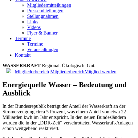
Mitgliedermitteilungen
Pressemitteilungen
Stellungnahmen
Links
Videos
Flyer & Banner
Termine
Termine
Veranstaltungen
Kontakt
WASSERKRAFT
R
e
g
i
o
n
a
l
.
Ö
k
o
l
o
g
i
s
c
h
.
G
u
t
.
Mitgliederbereich
Mitgliederbereich
Mitglied werden
Energiequelle Wasser – Bedeutung und
Ausblick
In der Bundesrepublik beträgt der Anteil der Wasserkraft an der
Stromerzeugung circa 5 Prozent, was einem Anteil von etwa 22
Milliarden kwh im Jahr entspricht. In den neuen Bundesländern
wurden die in der „DDR-Zeit“ verschrotteten Wasserkraft-Anlagen
schon weitgehend reaktiviert.