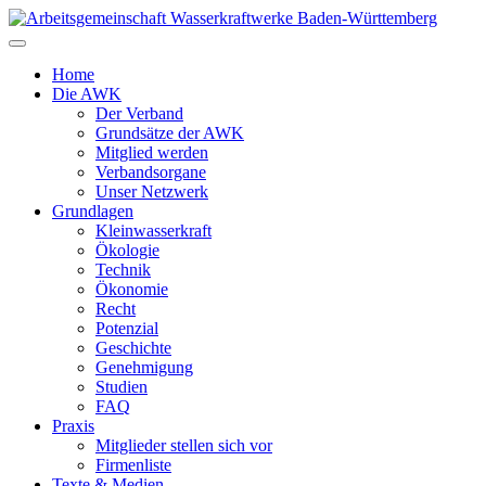
Zum
Inhalt
springen
Home
Die AWK
Der Verband
Grundsätze der AWK
Mitglied werden
Verbandsorgane
Unser Netzwerk
Grundlagen
Kleinwasserkraft
Ökologie
Technik
Ökonomie
Recht
Potenzial
Geschichte
Genehmigung
Studien
FAQ
Praxis
Mitglieder stellen sich vor
Firmenliste
Texte & Medien