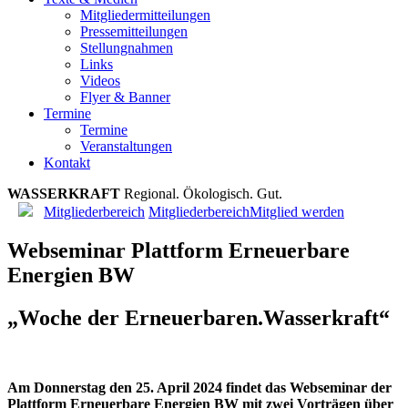
Mitgliedermitteilungen
Pressemitteilungen
Stellungnahmen
Links
Videos
Flyer & Banner
Termine
Termine
Veranstaltungen
Kontakt
WASSERKRAFT
R
e
g
i
o
n
a
l
.
Ö
k
o
l
o
g
i
s
c
h
.
G
u
t
.
Mitgliederbereich
Mitgliederbereich
Mitglied werden
Webseminar Plattform Erneuerbare
Energien BW
„Woche der Erneuerbaren.Wasserkraft“
Am Donnerstag den 25. April 2024 findet das Webseminar der
Plattform Erneuerbare Energien BW mit zwei Vorträgen über