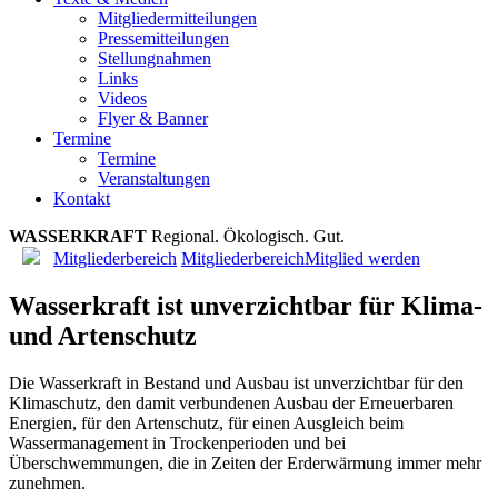
Mitgliedermitteilungen
Pressemitteilungen
Stellungnahmen
Links
Videos
Flyer & Banner
Termine
Termine
Veranstaltungen
Kontakt
WASSERKRAFT
R
e
g
i
o
n
a
l
.
Ö
k
o
l
o
g
i
s
c
h
.
G
u
t
.
Mitgliederbereich
Mitgliederbereich
Mitglied werden
Wasserkraft ist unverzichtbar für Klima-
und Artenschutz
Die Wasserkraft in Bestand und Ausbau ist unverzichtbar für den
Klimaschutz, den damit verbundenen Ausbau der Erneuerbaren
Energien, für den Artenschutz, für einen Ausgleich beim
Wassermanagement in Trockenperioden und bei
Überschwemmungen, die in Zeiten der Erderwärmung immer mehr
zunehmen.