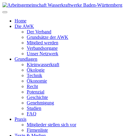
Zum
Inhalt
springen
Home
Die AWK
Der Verband
Grundsätze der AWK
Mitglied werden
Verbandsorgane
Unser Netzwerk
Grundlagen
Kleinwasserkraft
Ökologie
Technik
Ökonomie
Recht
Potenzial
Geschichte
Genehmigung
Studien
FAQ
Praxis
Mitglieder stellen sich vor
Firmenliste
Texte & Medien