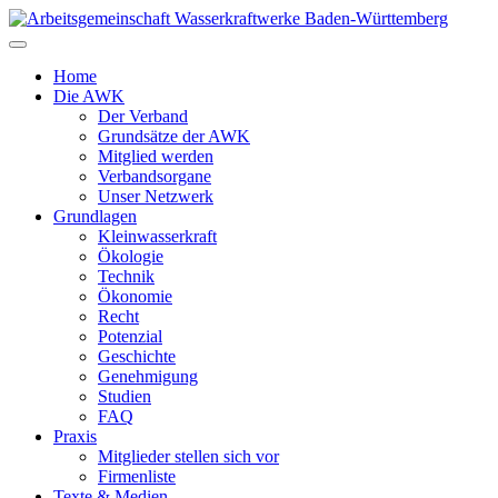
Zum
Inhalt
springen
Home
Die AWK
Der Verband
Grundsätze der AWK
Mitglied werden
Verbandsorgane
Unser Netzwerk
Grundlagen
Kleinwasserkraft
Ökologie
Technik
Ökonomie
Recht
Potenzial
Geschichte
Genehmigung
Studien
FAQ
Praxis
Mitglieder stellen sich vor
Firmenliste
Texte & Medien