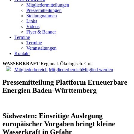
Mitgliedermitteilungen
Pressemitteilungen
Stellungnahmen
Links
Videos
Flyer & Banner
Termine
Termine
Veranstaltungen
Kontakt
WASSERKRAFT
R
e
g
i
o
n
a
l
.
Ö
k
o
l
o
g
i
s
c
h
.
G
u
t
.
Mitgliederbereich
Mitgliederbereich
Mitglied werden
Pressemitteilung Plattform Erneuerbare
Energien Baden-Württemberg
Südwesten: Einseitige Auslegung
europäischer Vorgaben bringt kleine
Wasserkraft in Gefahr